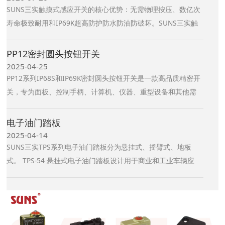
SUNS三实触摸式感应开关的核心优势：无需物理按压、数亿次
寿命极致耐用和IP69K超高防护防水防油防破坏。SUNS三实触
摸式感应开关广泛应用于工业自动化等领域，以及对产品的可
靠性、耐用性、舒适性和设计性要求严苛的各种场合。SUNS三
PP12密封圆头按钮开关
实触摸式感应开关具有无磨损、免维护的优势。SUNS 设计了一
2025-04-25
体化紧凑款的CPB12触摸式感应开关、高强度不锈钢外壳款的
PP12系列IP68S和IP69K密封圆头按钮开关是一款高品质精密开
CPB22和CPB30触摸式感应开关（IP69K）、以及坚固的塑料外
关，专为面板、控制手柄、计算机、仪器、重型设备和其他需
壳款的CPB45和CPB60触摸式感应开关，适用于制药、医疗和
要美观、坚固的按钮开关的苛刻应用而设计。 该系列开关具有
食品工业。
面板后方深度短的特点，在苛刻应用中遇到的严酷条件下仍能
电子油门踏板
提供出色的机械和电气性能。
2025-04-14
SUNS三实TPS系列电子油门踏板分为悬挂式、摇臂式、地板
式。 TPS-54 悬挂式电子油门踏板设计用于商业和工业车辆应
用，可按客户要求定制。 TPS-15R 摇臂式电子油门踏板专为要
求苛刻的越野环境而设计，允许对踏板上的传感器进行编程，
以实现高精度输出。摇臂踏板安装在地板上，设计用于前后运
动。踏板可以定制为侧到侧的运动。 TPS-26 地板式电子油门踏